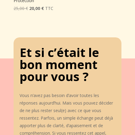
Protection
Le
Le
25,00
€
20,00
€
TTC
prix
prix
initial
actuel
était :
est :
25,00 €.
20,00 €.
Et si c’était le
bon moment
pour vous ?
Vous n’avez pas besoin d’avoir toutes les
réponses aujourd’hui. Mais vous pouvez décider
de ne plus rester seul(e) avec ce que vous
ressentez. Parfois, un simple échange peut déjà
apporter plus de clarté, d’apaisement et de
compréhension. Si vous ressentez cet appel,