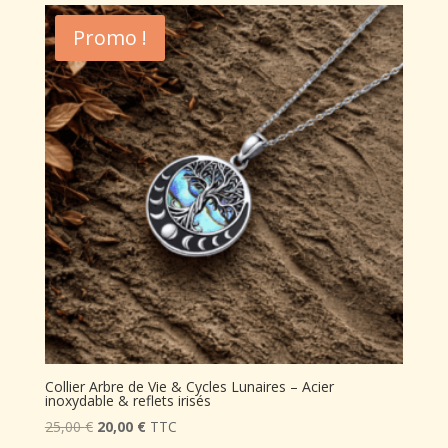
était :
est :
Promo !
25,00 €.
20,00 €.
Collier Arbre de Vie & Cycles Lunaires – Acier
inoxydable & reflets irisés
Le
Le
25,00
€
20,00
€
TTC