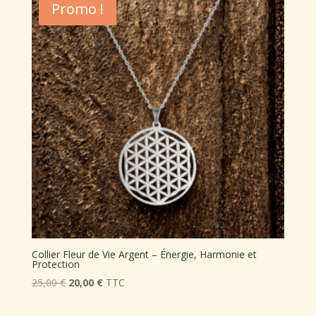
Promo !
25,00 €.
20,00 €.
Collier Fleur de Vie Argent – Énergie, Harmonie et
Protection
Le
Le
25,00
€
20,00
€
TTC
prix
prix
initial
actuel