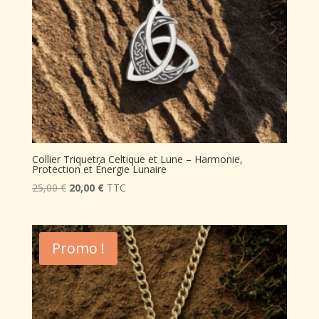
Collier Triquetra Celtique et Lune – Harmonie,
Protection et Énergie Lunaire
Le
Le
25,00
€
20,00
€
TTC
prix
prix
initial
actuel
était :
est :
Promo !
25,00 €.
20,00 €.