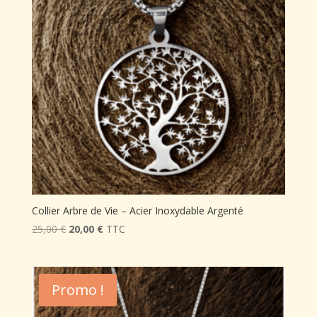
Collier Arbre de Vie – Acier Inoxydable Argenté
Le
Le
25,00
€
20,00
€
TTC
prix
prix
initial
actuel
était :
est :
Promo !
25,00 €.
20,00 €.