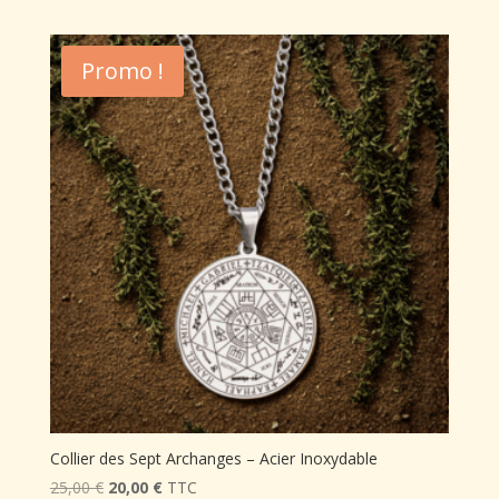
prix
prix
initial
actuel
était :
est :
Promo !
25,00 €.
20,00 €.
Collier des Sept Archanges – Acier Inoxydable
Le
Le
25,00
€
20,00
€
TTC