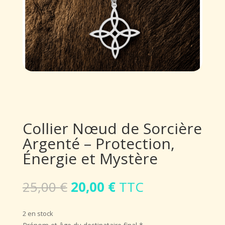
Collier Nœud de Sorcière
Argenté – Protection,
Énergie et Mystère
Le
Le
25,00
€
20,00
€
TTC
prix
prix
initial
actuel
2 en stock
était :
est :