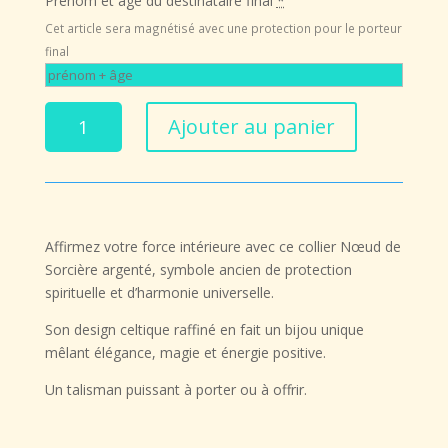
Prénom et âge du destinataire final
*
25,00 €.
20,00 €.
Cet article sera magnétisé avec une protection pour le porteur
final
quantité
Ajouter au panier
de
Collier
Nœud
de
Sorcière
Affirmez votre force intérieure avec ce
collier Nœud de
Argenté
Sorcière argenté
, symbole ancien de
protection
–
spirituelle
et d’
harmonie universelle
.
Protection,
Énergie
Son design celtique raffiné en fait un bijou unique
et
mêlant
élégance, magie et énergie positive
.
Mystère
Un talisman puissant à porter ou à offrir.