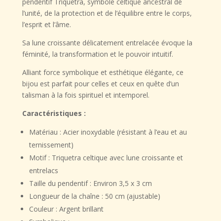
pendentif Triquetra
, symbole celtique ancestral de
Lunaire
l’unité, de la protection et de l’équilibre entre le corps,
l’esprit et l’âme
.
Sa
lune croissante
délicatement entrelacée évoque la
féminité, la transformation et le pouvoir intuitif
.
Alliant
force symbolique
et
esthétique élégante
, ce
bijou est parfait pour celles et ceux en quête d’un
talisman à la fois spirituel et intemporel.
Caractéristiques :
Matériau :
Acier inoxydable (résistant à l’eau et au
ternissement)
Motif :
Triquetra celtique avec lune croissante et
entrelacs
Taille du pendentif :
Environ 3,5 x 3 cm
Longueur de la chaîne :
50 cm (ajustable)
Couleur :
Argent brillant