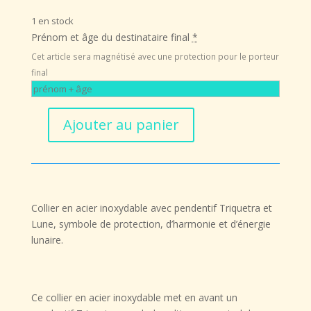
initial
actuel
1 en stock
était :
est :
Prénom et âge du destinataire final
*
25,00 €.
20,00 €.
Cet article sera magnétisé avec une protection pour le porteur
final
Ajouter au panier
quantité
de
Collier
Triquetra
Celtique
Collier en acier inoxydable avec pendentif
Triquetra et
et
Lune
, symbole de protection, d’harmonie et d’énergie
Lune
lunaire.
–
Harmonie,
Protection
et
Ce
collier en acier inoxydable
met en avant un
Énergie