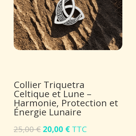
Collier Triquetra
Celtique et Lune –
Harmonie, Protection et
Énergie Lunaire
Le
Le
25,00
€
20,00
€
TTC
prix
prix