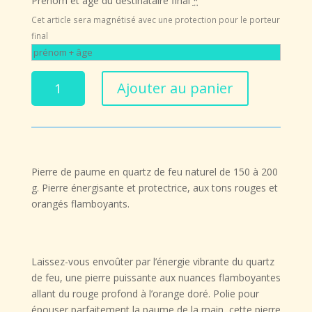
Prénom et âge du destinataire final
*
49,00 €.
34,30 €.
Cet article sera magnétisé avec une protection pour le porteur
final
quantité
Ajouter au panier
de
Pierre
de
Paume
en
Pierre de paume en
quartz de feu naturel
de
150 à 200
Quartz
g
. Pierre énergisante et protectrice, aux tons rouges et
de
orangés flamboyants.
Feu
(x1)
–
150
Laissez-vous envoûter par l’énergie vibrante du
quartz
à
de feu
, une pierre puissante aux nuances flamboyantes
200
allant du rouge profond à l’orange doré. Polie pour
g
épouser parfaitement la paume de la main, cette pierre