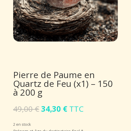
Pierre de Paume en
Quartz de Feu (x1) – 150
à 200 g
Le
Le
49,00
€
34,30
€
TTC
prix
prix
initial
actuel
2 en stock
était :
est :