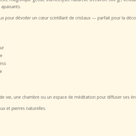
s apaisants.
ux pour dévoiler un cœur scintillant de cristaux — parfait pour la
décor
ur
le
ress
ue
 de vie, une chambre ou un espace de méditation pour
diffuser ses é
ux et pierres naturelles
.