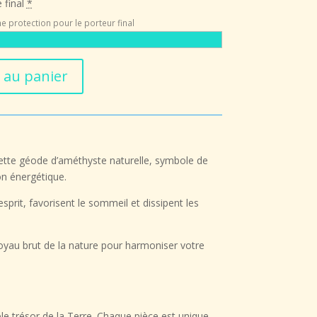
 final
*
 €.
104,65 €.
e protection pour le porteur final
 au panier
ette
géode d’améthyste naturelle
, symbole de
ion énergétique
.
esprit, favorisent le
sommeil
et
dissipent les
oyau brut de la nature pour harmoniser votre
able trésor de la Terre. Chaque pièce est unique,