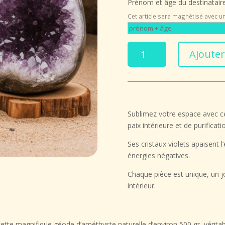
Prénom et âge du destinataire
149,50
Cet article sera magnétisé avec un
quantité
Ajouter
de
Géode
d’Améthyste
Naturelle
–
Sublimez votre espace avec c
Harmonie,
paix intérieure
et de
purificat
Sérénité
et
Ses cristaux violets apaisent l’
Énergie
énergies négatives
.
Pure
(environ
Chaque pièce est unique, un j
500
intérieur.
grammes)
 cette magnifique
géode d’améthyste naturelle d’environ 500 gr
, vérit