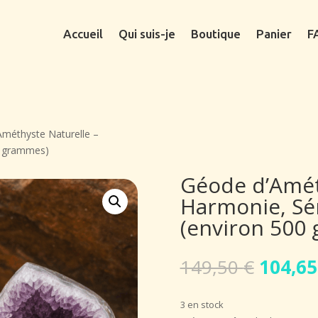
Accueil
Qui suis-je
Boutique
Panier
F
Améthyste Naturelle –
00 grammes)
Géode d’Amét
Harmonie, Sér
(environ 500
Le
149,50
€
104,6
prix
initial
3 en stock
était :