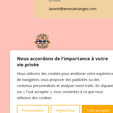
Email
laurent@amesdesanges.com
Nous accordons de l'importance à votre
Laissez-vous guider par mon intuition et mo
vie privée
expérience, et offrez-vous une nouvelle clarté
Nous utilisons des cookies pour améliorer votre expérienc
dans votre vie. Prenez rendez-vous dès
de navigation, vous proposer des publicités ou des
aujourd’hui directement avec moi et
contenus personnalisés et analyser notre trafic. En cliquant
avançons ensemble sur votre chemin.
sur « Tout accepter », vous consentez à ce que nous
utilisions des cookies.
Personnaliser
Rejeter tout
Tout accepter