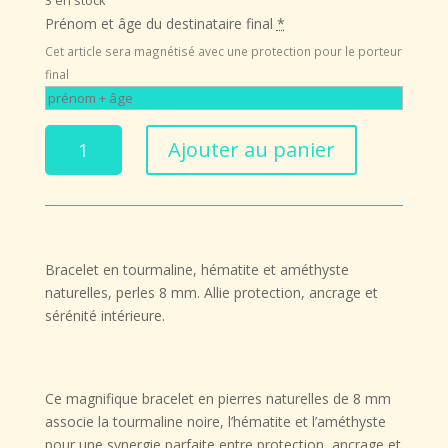
3 en stock
était :
est :
Prénom et âge du destinataire final
*
32,90 €.
26,32 €.
Cet article sera magnétisé avec une protection pour le porteur
final
quantité
Ajouter au panier
de
Bracelet
en
Tourmaline,
Hématite
Bracelet en
tourmaline, hématite et améthyste
et
naturelles
, perles 8 mm. Allie protection, ancrage et
Améthyste
sérénité intérieure.
–
Protection
et
Sérénité
Ce magnifique
bracelet en pierres naturelles de 8 mm
associe la
tourmaline noire
, l’
hématite
et l’
améthyste
pour une synergie parfaite entre
protection, ancrage et