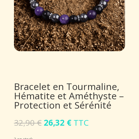
Bracelet en Tourmaline,
Hématite et Améthyste –
Protection et Sérénité
Le
Le
32,90
€
26,32
€
TTC
prix
prix
initial
actuel