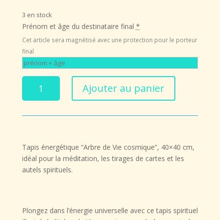
initial
actuel
3 en stock
était :
est :
Prénom et âge du destinataire final
*
12,90 €.
10,32 €.
Cet article sera magnétisé avec une protection pour le porteur
final
quantité
Ajouter au panier
de
Tapis
Énergétique
“Arbre
de
Tapis énergétique “Arbre de Vie cosmique”, 40×40 cm,
Vie
idéal pour la méditation, les tirages de cartes et les
Cosmique”
autels spirituels.
–
Ancrage,
Harmonie
et
Plongez dans l’énergie universelle avec ce
tapis spirituel
Élévation