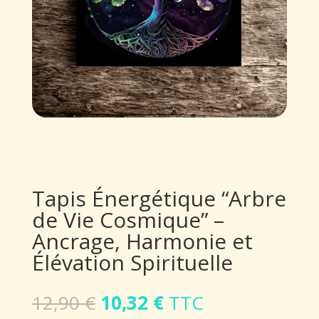
Tapis Énergétique “Arbre
de Vie Cosmique” –
Ancrage, Harmonie et
Élévation Spirituelle
Le
Le
12,90
€
10,32
€
TTC
prix
prix