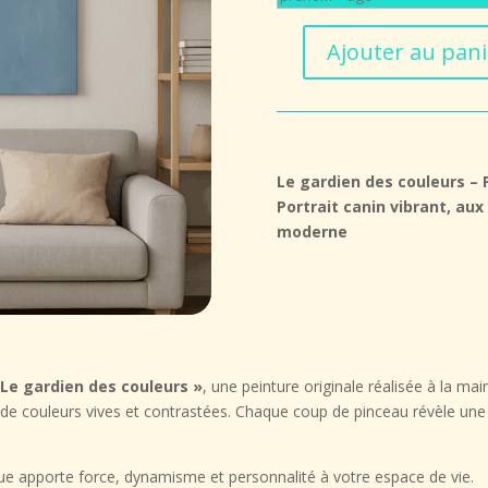
Ajouter au pani
quantité
de
Le
gardien
des
Le gardien des couleurs – 
couleurs
Portrait canin vibrant, aux
moderne
 Le gardien des couleurs »
, une peinture originale réalisée à la mai
 de couleurs vives et contrastées. Chaque coup de pinceau révèle une 
que apporte force, dynamisme et personnalité à votre espace de vie.