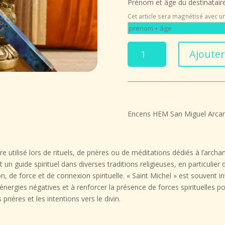
Prénom et âge du destinataire
Cet article sera magnétisé avec un
quantité
Ajouter
de
Encens
HEM
San
Miguel
Encens HEM San Miguel Arcang
Arcangel
(Saint
Michel
Archange)
 utilisé lors de rituels, de prières ou de méditations dédiés à l’archa
-
 guide spirituel dans diverses traditions religieuses, en particulier d
8
 de force et de connexion spirituelle. « Saint Michel » est souvent i
Bâtonnets
s énergies négatives et à renforcer la présence de forces spirituelles 
ères et les intentions vers le divin.