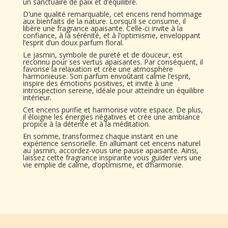
un sanctuaire de paix et d’équilibre.
D’une qualité remarquable, cet encens rend hommage
aux bienfaits de la nature. Lorsqu’il se consume, il
libère une fragrance apaisante. Celle-ci invite à la
confiance, à la sérénité, et à l’optimisme, enveloppant
l’esprit d’un doux parfum floral.
Le jasmin, symbole de pureté et de douceur, est
reconnu pour ses vertus apaisantes. Par conséquent, il
favorise la relaxation et crée une atmosphère
harmonieuse. Son parfum envoûtant calme l’esprit,
inspire des émotions positives, et invite à une
introspection sereine, idéale pour atteindre un équilibre
intérieur.
Cet encens purifie et harmonise votre espace. De plus,
il éloigne les énergies négatives et crée une ambiance
propice à la détente et à la méditation.
En somme, transformez chaque instant en une
expérience sensorielle. En allumant cet encens naturel
au jasmin, accordez-vous une pause apaisante. Ainsi,
laissez cette fragrance inspirante vous guider vers une
vie emplie de calme, d’optimisme, et d’harmonie.