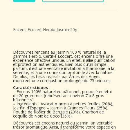
Encens
Ecocert
Herbio
Jasmin
Encens Ecocert Herbio Jasmin 20g
20g
Découvrez l’encens au jasmin 100 % naturel de la
gamme Herbio. Certifié Ecocert, cet encens offre une
expérience olfactive unique. En effet, il allie purification
et protection authentiques. Bien plus qu’un simple
parfum, il est une véritable invitation à l’harmonie, à la
sérénité, et à une connexion profonde avec la nature.
De plus, les tests réalisés par Âmes des Anges
montrent une combustion prolongée de 75 minutes.
Caractéristiques
:
– Encens 100% naturel en bâtonnet, proposé en étui
de 20 grammes (représentant environ 7 à 8 gros
bâtonnets).
– Ingrédients : Avocat marron à petites feuilles (20%),
Jasmin d’Espagne – Jasmin à Grandes Fleurs (25%),
Poudre de Rosier du Bengale (20%), Charbon de
coquille de Noix de Coco (35%).
Découvrez cet encens naturel au jasmin, un véritable
trésor aromatique. Ainsi, il transforme votre espace en